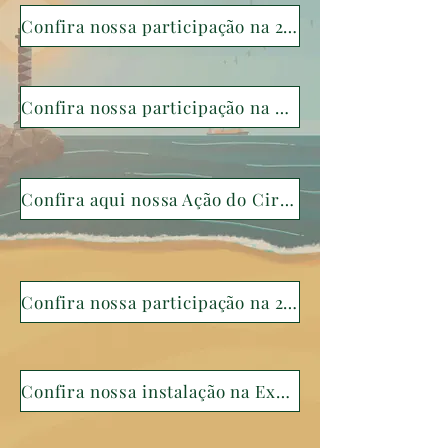
Confira nossa participação na 23 MPU FURG 2024
Confira nossa participação na Exposição Brasil e Espanha, Grupos de Pesquisa: Paisagem Intermedia, Paisagem Tropical e Paisagem Sustentável
Confira aqui nossa Ação do Circuito Grude no 10º Aniversário do Vila Flores em Porto Alegre
Confira nossa participação na 22 MPU FURG 2023
Confira nossa instalação na Exposição Arquipelágos, intitulada "Vermelho, vai lá violeta (2023)"