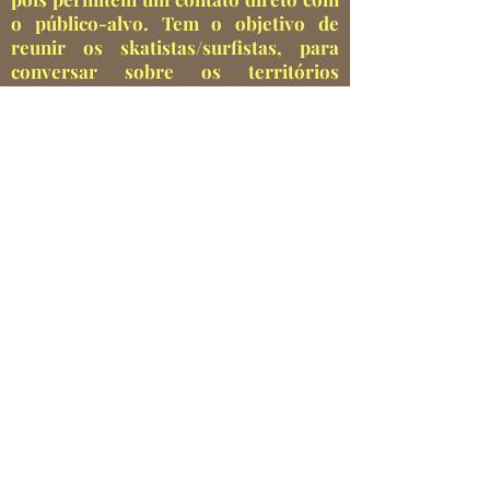
o público-alvo. Tem o objetivo de
reunir os skatistas/surfistas, para
conversar sobre os territórios
urbanos, sendo possível mapear os
lugares para surfar e andar de skate.
Gostaria de conversar sobre sua
prática? Entre em contato via e-mail:
artepublicadenovogenero@gmail.com
CONTATO
Rio Grande, Rio Grande do Sul - Brasil
artepublicadenovogenero@gmail.com