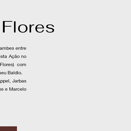
 Flores
lambes entre
Nesta Ação no
 Flores) com
seu Baldio.
Appel, Jarbas
ros e Marcelo