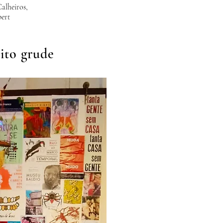
alheiros,
bert
uito grude