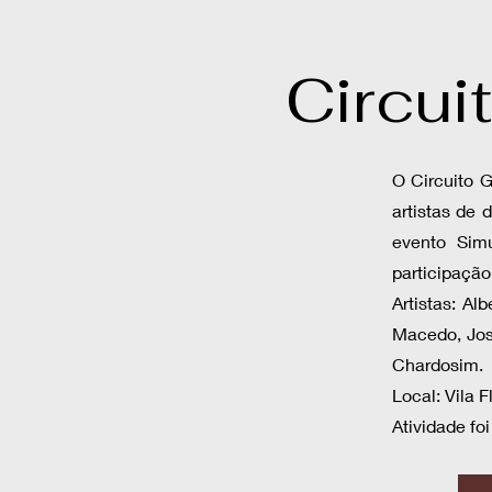
Circui
O Circuito 
artistas de 
evento Simu
participação
Artistas: Al
Macedo, José
Chardosim.
Local: Vila F
Atividade foi