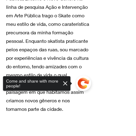
linha de pesquisa Ação e Intervenção
em Arte Pública trago o Skate como
meu estilo de vida, como caraterística
precursora da minha formação
pessoal. Enquanto skatista praticante
pelos espaços das ruas, sou marcado
por experiências e vivência da cultura
do entorno, tendo amizades com o
mesmo estilo de vida o qual
Come and share with more
transformamos diretamente a
people!
paisagem em que habitamos assim
criamos novos gêneros e nos
tornamos parte da cidade.
Sorry, the checkout page does not
support sharing
Copied to clipboard