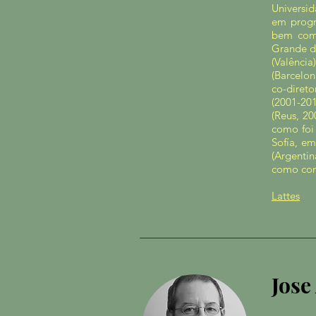
Universi
em progr
bem como
Grande d
(Valênci
(Barcelon
co-direto
(2001-201
(Reus, 20
como foi
Sofía, e
(Argenti
como conv
Lattes
Jose