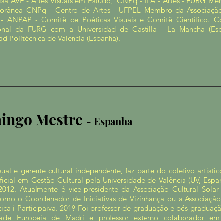
isa AVE - Artes Visuais em Estudo, CNPq - ILA - Artes - FURG M
rânea CNPq - Centro de Artes - UFPEL Membro da Associação 
s - ANPAP - Comitê de Poéticas Visuais e Comitê Científico. 
ional da FURG com a Universidad de Castilla - La Mancha (E
ad Politécnica de Valencia (Espanha).
ingo Mestre
- Espanha
isual e gerente cultural independente, faz parte do coletivo artíst
icial em Gestão Cultural pela Universidade de Valência (UV, Espa
2012. Atualmente é vice-presidente da Associação Cultural Solar
como o Coordenador de Iniciativas de Vizinhança ou a Associação
ca i Participaiva. 2019 Foi professor de graduação e pós-graduaçã
idade Europeia de Madri e professor externo colaborador e