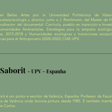
en Bellas Artes por la Universidad Politécnica de Vale
uraleza/ecología y director, junto a J. Riechmann, del Master de
odirector del documental: Carrícola, pueblo en transición e Invest
umanidades Ambientales. Estrategias para la empatía ecológica
les, 2015-2018 y Humanidades ecológicas y transiciones ecosocia
cas para el Antropoceno (2020-2022) CIAE-UPV.
 Saborit
- UPV - Espanha
rit é um pintor e escritor de Valência, Espanha. Professor da Facu
ica de Valência onde leciona pintura desde 1985. É também membr
an Carlos.