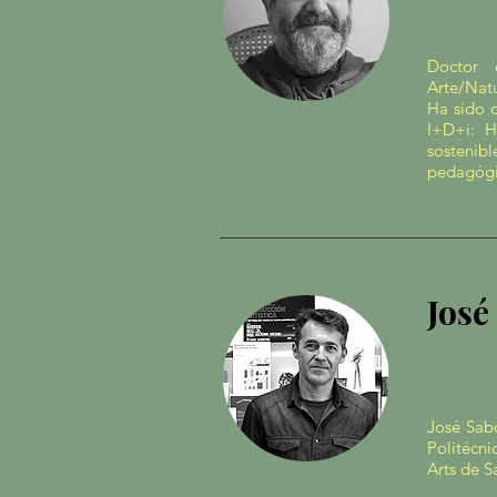
Doctor 
Arte/Nat
Ha sido c
I+D+i: H
sostenib
pedagógi
José
José Sabo
Politécn
Arts de S