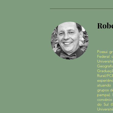
Rob
Possui g
Federal 
Univers
Geografi
Graduaçã
Rural/FC
experiên
atuando 
grupos de
pampa).
b
convênio 
do Sul 
Universit