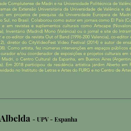
dade Complutense de Madri e na Universidade Politécnica de Valê
amas de Extensão Universitária da Universidade de Valência e da
 em projetos de pesquisa da Universidade Europeia de Madri 
o Sul, no Brasil. Colaborou como autor em jornais como El País (
a) e em revistas e suplementos culturais como Artscape (NovaIor
a), Inventário (Madrid) Mono (Valência) ou o jornal e site do Intram
r e co-editor da revista Out of Band (1996-200 Valencia), co-editor
2), diretor do CityVideoFest Video Festival (2014) e autor de en
08). Como artista, fez inúmeras intervenções em espaços públicos 
 curador e/ou coordenador de exposições e projetos culturais em
m Madri, o Centro Cultural da Espanha, em Buenos Aires (Argentin
na). Em 2018 participou da residência artística jardim Aberto em
idado no Instituto de Letras e Artes do FURG e no Centro de Arte
 Albelda
- UPV - Espanha