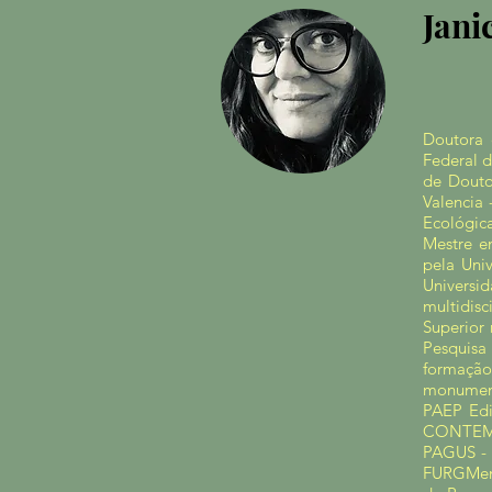
Jani
Doutora 
Federal 
de Douto
Valencia 
Ecológica
Mestre e
pela Univ
Universi
multidisc
Superior
Pesquisa
formação
monumento
PAEP Ed
CONTEMP
PAGUS - 
FURGMemb