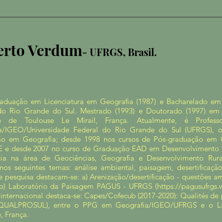
erto Verdum
- UFRGS, Brasil.
raduação em Licenciatura em Geografia (1987) e Bacharelado em 
do Rio Grande do Sul. Mestrado (1993) e Doutorado (1997) e
ité de Toulouse Le Mirail, França. Atualmente, é Profes
a/IGEO/Universidade Federal do Rio Grande do Sul (UFRGS), 
o em Geografia; desde 1998 nos cursos de Pós-graduação em 
E e desde 2007 no curso de Graduação EAD em Desenvolviment
cia na área de Geociências, Geografia e Desenvolvimento Rur
nos seguintes temas: análise ambiental, paisagem, desertificaç
 pesquisa destacam-se: a) Arenização/desertificação - questões am
) Laboratório da Paisagem PAGUS - UFRGS (
https://pagusufrgs
internacional destaca-se: Capes/Cofecub (2017-2020): Qualités de p
(QUALPROSUL), entre o PPG em Geografia/IGEO/UFRGS e o Lab
é, França.