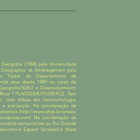
Geografia (1988) pela Universidade
m Géographie et Aménagement pela
sor Titular do Departamento de
onde atua desde 1989 no curso de
Geografia/IGEO e Desenvolvimento
o Rural ? PLAGEDER/PGDR/FCE. Tem
al, com ênfase em Geomorfologia,
ão e arenização. Na coordenação de
bientais (
http://www.ufrgs.br/areais-
.wordpress.com
). Na coordenação de
roduits territorialisés au Rio Grande
oratoire Espace Société/Le Mans