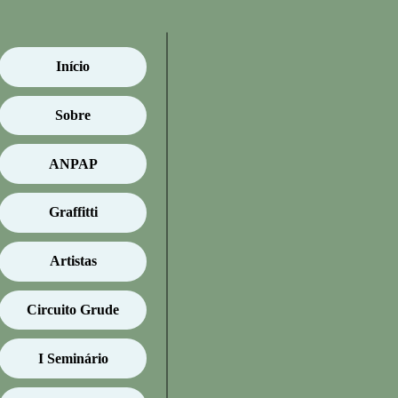
Início
Sobre
ANPAP
Graffitti
Artistas
Circuito Grude
I Seminário