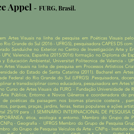
ce Appel
-
FURG, Brasil.
em Artes Visuais na linha de pesquisa em Poéticas Visuais pelo 
do Rio Grande do Sul (2016 - UFRGS), pesquisadora CAPES DS com
rado Sanduíche no Exterior no Centro de Investigación Arte y Ent
- UPV, Valencia, Espanha (2015/2016) formação no Diploma de Espe
 y Educación Ambiental, Universitat Politecnica de Valencia - UP
m Artes Visuais na linha de pesquisa em Processos Artísticos Cri
ersidade do Estado de Santa Catarina (2011). Bacharel em Artes P
dade Federal do Rio Grande do Sul (UFRGS) .Pesquisadora, docent
iplinar e transdisciplinar como educadora, pesquisadora em Artes V
 no Curso de Artes Visuais da FURG - Fundação Universidade de R
 Arte Pública, Entorno e Novos Gêneros e coordenadora do pro
 de poéticas da paisagem nos biomas planície costeira , pam
s, parques, praças, jardins, feiras, festas populares e ações ar
ital 25/19 para . I SEMINÁRIO INTERNACIONAL DE PESQUIS
ORÂNEA: ética, ecologia e entorno. Membro do Grupo de Pes
CNPq - Geografia - UFRGS Membro do Grupo de Pesquisa Grup
ro do Grupo de Pesquisa Veículos da Arte - CNPq - Instituto 