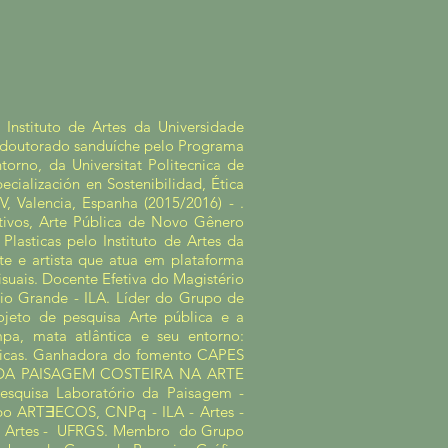
Instituto de Artes da Universidade
 doutorado sanduíche pelo Programa
orno, da Universitat Politecnica de
cialización en Sostenibilidad, Ética
V, Valencia, Espanha (2015/2016) - .
ativos, Arte Pública de Novo Gênero
lasticas pelo Instituto de Artes da
e e artista que atua em plataforma
isuais. Docente Efetiva do Magistério
io Grande - ILA. Líder do Grupo de
jeto de pesquisa Arte pública e a
pa, mata atlântica e seu entorno:
tísticas. Ganhadora do fomento CAPES
A DA PAISAGEM COSTEIRA NA ARTE
quisa Laboratório da Paisagem -
o ARTƎECOS, CNPq - ILA - Artes -
de Artes - UFRGS. Membro do Grupo