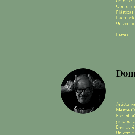
de Pesqu
Contempo
Plástica
Internac
Universid
Lattes
Dom
Artista v
Mestre Of
Espanha)
grupos, 
Democréti
Univers