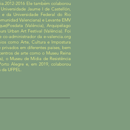
ncia.2012-2016 Ele também colaborou
 Universidade Jaume I de Castellón,
e da Universidade Federal do Rio
Comunidad Valenciana) e Levante EMV
que)Posdata (Valência), Arquipélago
urs Urban Art Festival (Valência). Foi
 e co-administrador da e-valencia.org
saios como Arte, Cultura e Impostura
e privados em diferentes países, bem
 centros de arte como o Museu Reina
a), o Museu de Mídia de Resistência
 Porto Alegre e, em 2019, colaborou
s da UFPEL.