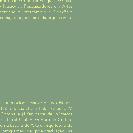
embro do Grupo de Pesquisa Gráfica
Nacional. Pesquisadores em Artes
Coordena o Intercâmbio e Convênio
spanha) e ações em diálogo com a
ico internacional Snake of Two Heads.
nha) e Bacharel em Belas Artes (UPV,
 Corona e já fez parte de inúmeros
 Cultural Ciutadans por una Cultura
o na Escola de Arte e Arquitetura da
m programas de pós-graduação na