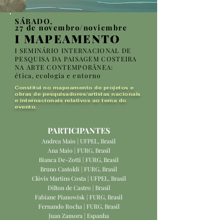
SÁBADO,
27 de novembro/noviembre
I MAPEAMENTO
I SEMINÁRIO INTERNACIONAL DE
PESQUISA DA PAISAGEM COSTEIRA
NA ARTE CONTEMPORÂNEA:
ética, ecologia e entorno
Constitui no mapeamento de projetos e
obras de pesquisadores/artistas nacionais
e internacionais relativos ao tema do
evento.
PARTICIPANTES
Andrea Maio | UFPEL, Brasil
Ana Maio | FURG, Brasil
Bianca De-Zotti | FURG, Brasil
Bruno Castoldi | FURG, Brasil
Clóvis Martins Costa | UFPEL, Brasil
Dilton de Castro | Brasil
Fabiane Pianowisk | FURG, Brasil
Fernando Rocha | FURG, Brasil
Juan Zamora | Espanha