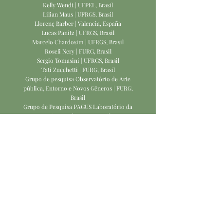
Kelly Wendt | UFPEL, Brasil
Lilian Maus | UFRGS, Brasil
Llorenç Barber | Valencia, España
Lucas Panitz | UFRGS, Brasil
Marcelo Chardosim | UFRGS, Brasil
Roseli Nery | FURG, Brasil
Sergio Tomasini | UFRGS, Brasil
Tati Zucchetti | FURG, Brasil
Grupo de pesquisa Observatório de Arte
pública, Entorno e Novos Gêneros | FURG,
Brasil
Grupo de Pesquisa PAGUS Laboratório da
Paisagem | UFRGS, Brasil
Grupo de Pesquisa AVE - Artes Visuais em
Estudo, CNPq - ILA | FURG, Brasil
Grupo de Pesquisa ARTƎECOS, CNPq - ILA
|
FURG, Brasil
Grupo de Pesquisa Gráfica Contemporânea
CNPq - Centro de Artes | UFPEL, Brasil
Grupo de Pesquisa Veículos da Arte - CNPq
- ILA | UFRGS, Brasil
*Faltam confirmações de participações*
CURADORIA