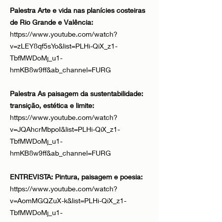
Palestra Arte e vida nas planícies costeiras
de Rio Grande e Valência:
https://www.youtube.com/watch?
v=zLEY8qf5sYo&list=PLHi-QiX_z1-
TbfMWDoMj_u1-
hmKB8w9ff&ab_channel=FURG
Palestra As paisagem da sustentabilidade:
transição, estética e limite:
https://www.youtube.com/watch?
v=JQAhcrMbpoI&list=PLHi-QiX_z1-
TbfMWDoMj_u1-
hmKB8w9ff&ab_channel=FURG
ENTREVISTA: Pintura, paisagem e poesia:
https://www.youtube.com/watch?
v=AomMGQZuX-k&list=PLHi-QiX_z1-
TbfMWDoMj_u1-