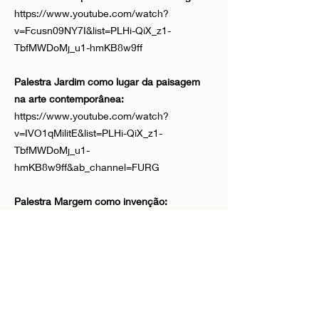
https://www.youtube.com/watch?
v=Fcusn09NY7I&list=PLHi-QiX_z1-
TbfMWDoMj_u1-hmKB8w9ff
Palestra Jardim como lugar da paisagem
na arte contemporânea:
https://www.youtube.com/watch?
v=IVO1qMilitE&list=PLHi-QiX_z1-
TbfMWDoMj_u1-
hmKB8w9ff&ab_channel=FURG
Palestra Margem como invenção:
instaurando existências singulares na
paisagem costeira:
https://www.youtube.com/watch?v=b4-
B5NNBVwY&list=PLHi-QiX_z1-
TbfMWDoMj_u1-hmKB8w9ff