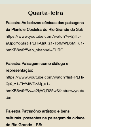
Quarta-feira
Palestra As belezas cênicas das paisagens
da Planície Costeira do Rio Grande do Sul:
https://www.youtube.com/watch?v=2jH5-
aQpgYc&list=PLHi-QiX_z1-TbfMWDoMj_u1-
hmKB8w9ff&ab_channel=FURG
Palestra Paisagem como diálogo e
representação:
https://www.youtube.com/watch?list=PLHi-
QiX_z1-TbfMWDoMj_u1-
hmKB8w9ff&v=a2ljAQjR25w&feature=youtu
.be
Palestra Patrimônio artístico e bens
culturais presentes na paisagem da cidade
do Rio Grande - RS: