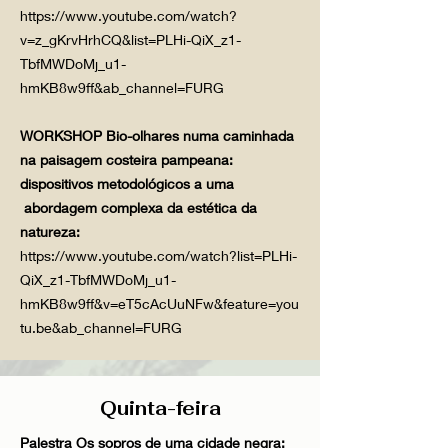
https://www.youtube.com/watch?
v=z_gKrvHrhCQ&list=PLHi-QiX_z1-
TbfMWDoMj_u1-
hmKB8w9ff&ab_channel=FURG
WORKSHOP Bio-olhares numa caminhada
na paisagem costeira pampeana:
dispositivos metodológicos a uma
abordagem complexa da estética da
natureza:
https://www.youtube.com/watch?list=PLHi-
QiX_z1-TbfMWDoMj_u1-
hmKB8w9ff&v=eT5cAcUuNFw&feature=you
tu.be&ab_channel=FURG
Quinta-feira
Palestra Os sopros de uma cidade negra: