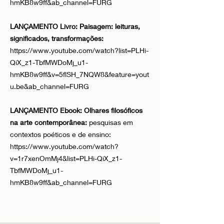
hmKB8w9ff&ab_channel=FURG
LANÇAMENTO Livro: Paisagem: leituras,
significados, transformações:
https://www.youtube.com/watch?list=PLHi-
QiX_z1-TbfMWDoMj_u1-
hmKB8w9ff&v=5flSH_7NQW8&feature=yout
u.be&ab_channel=FURG
LANÇAMENTO Ebook: Olhares filosóficos
na arte contemporânea:
pesquisas em
contextos poéticos e de ensino:
https://www.youtube.com/watch?
v=1r7xenOmMj4&list=PLHi-QiX_z1-
TbfMWDoMj_u1-
hmKB8w9ff&ab_channel=FURG